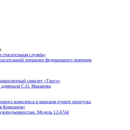
и
 спасательная служба»
асательной операции федерального значения
композитный самолет «Танго»
и адмирала С.О. Макарова
рового комплекса в морском пункте пропуска
ая Компания»
узоподъемностью. Модель 12-6744