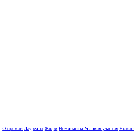
О премии
Лауреаты
Жюри
Номинанты
Условия участия
Номин