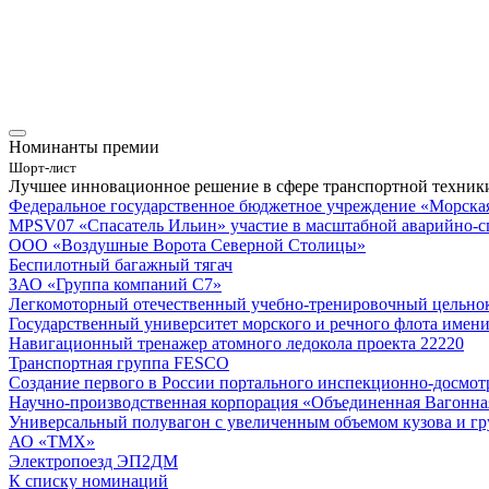
Номинанты премии
Шорт-лист
Лучшее инновационное решение в сфере транспортной техник
Федеральное государственное бюджетное учреждение «Морская
MPSV07 «Спасатель Ильин» участие в масштабной аварийно-сп
ООО «Воздушные Ворота Северной Столицы»
Беспилотный багажный тягач
ЗАО «Группа компаний С7»
Легкомоторный отечественный учебно-тренировочный цельно
Государственный университет морского и речного флота имен
Навигационный тренажер атомного ледокола проекта 22220
Транспортная группа FESCO
Создание первого в России портального инспекционно-досмот
Научно-производственная корпорация «Объединенная Вагонн
Универсальный полувагон с увеличенным объемом кузова и гр
АО «ТМХ»
Электропоезд ЭП2ДМ
К списку номинаций